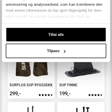
annonsering og analysearbeid, som kan kombinere den
KUNDEOMTALER
med annen informasjon du har gjort tilgjengelig for dem,
eller som de har samlet inn gjennom din bruk av
Andre kjøpte også
tjenestene deres.
Tillat alle
Tilpass
SURPLUS SUP RYGGSEKK
SUP FINNE
299,-
199,-