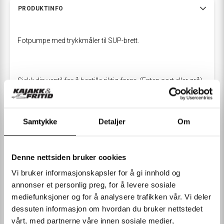
PRODUKTINFO
Fotpumpe med trykkmåler til SUP-brett.
Sjekk din ventil for å bestille riktig farge. (Enten sort eller grå).
Det kan være mindre avvik mellom de viste bildene og det faktiske
produktet. Vi forbeholder oss retten til å endre til tilsvarende
Samtykke
Detaljer
Om
spesifikasjoner og å gjøre mindre design endringer uten forvarsel. Farger
kan avvike fra det viste bildet. * Priser merket "Pris for nye medlemmer"
gjelder kunder som ikke har handlet hos oss tidligere og kan kun
Denne nettsiden bruker cookies
LES MER
benyttes på første kjøp. Ordre som bryter med vilkårene vil ved en
Vi bruker informasjonskapsler for å gi innhold og
kontroll bli kansellert
annonser et personlig preg, for å levere sosiale
mediefunksjoner og for å analysere trafikken vår. Vi deler
SPESIFIKASJONER
dessuten informasjon om hvordan du bruker nettstedet
vårt, med partnerne våre innen sosiale medier,