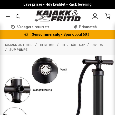
Lave priser - Høy kvalitet - Rask levering
TOGGLE
SØK
MENU
ETTER
PRODUKTER,
60 dagers returrett
Prismatch
KATEGORI,
MERKE
Sensommersalg - Spar opptil 60%!
/
/
/
KAJAKK OG FRITID
TILBEHØR
TILBEHØR - SUP
DIVERSE
/
SUP PUMPE