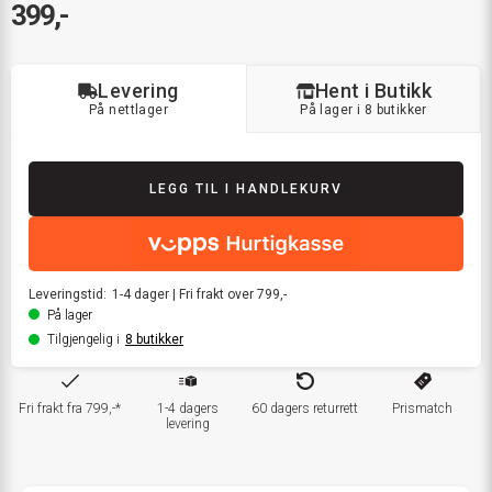
399,-
Levering
Hent i Butikk
På nettlager
På lager i 8 butikker
LEGG TIL I HANDLEKURV
Leveringstid:
1-4
dager
|
Fri frakt over 799,-
På lager
Tilgjengelig i
8
butikker
Fri frakt fra 799,-*
1-4 dagers
60 dagers returrett
Prismatch
levering