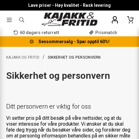
Lave priser - Høy kvalitet - Rask levering
TOGGLE
SØK
MENU
ETTER
PRODUKTER,
60 dagers returrett
Prismatch
KATEGORI,
MERKE
Sensommersalg - Spar opptil 60%!
/
KAJAKK OG FRITID
SIKKERHET OG PERSONVERN
Sikkerhet og personvern
Ditt personvern er viktig for oss
Vi setter pris på ditt besøk på våre nettsider, og at du
viser interesse for våre produkter. Vi ønsker at du skal
føle deg trygg når du besøker våre sider, og forsikrer deg
om at personlig informasjon behandles på en sikker måte