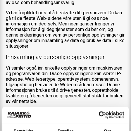
av oss som behandlingsansvarlig.
Vi har forpliktet oss til å beskytte ditt personvern. Du kan
gå til de fleste Web-sidene våre uten å gi oss noe
informasjon om deg selv. Men noen ganger trenger vi
informasjon for å gi deg tjenester som du ber om, og
denne erklæringen om vern av personlige opplysninger gir
opplysninger om innsamling av data og bruk av data i slike
situasjoner
Innsamling av personlige opplysninger
Vi samler også inn enkelte opplysninger om maskinvaren
og programvaren din. Disse opplysningene kan være: IP-
adresse, Web-lesertype, operativsystem, domenenavn,
tilgangstid og henvisende Web-områdeadresser. Denne
informasjonen brukes til å drive tjenesten, opprettholde
kvaliteten på tjenesten og gi generell statistikk for bruken
av vår nettside.
Bruk av personlige opplysninger
Vi bruker de personlige opplysningene til følgende formål:
For å sikre at området dekker dine behov.