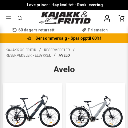
Lave priser - Høy kvalitet - Rask levering
TOGGLE
SØK
MENU
ETTER
PRODUKTER,
60 dagers returrett
Prismatch
KATEGORI,
MERKE
Sensommersalg - Spar opptil 60%!
/
/
KAJAKK OG FRITID
RESERVEDELER
/
RESERVEDELER - ELSYKKEL
AVELO
Avelo