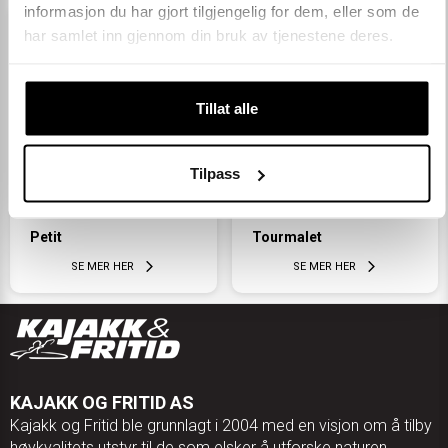
informasjon du har gjort tilgjengelig for dem, eller som de
har samlet inn gjennom din bruk av tjenestene deres.
Tillat alle
Tilpass
Petit
Tourmalet
SE MER HER
SE MER HER
KAJAKK OG FRITID AS
Kajakk og Fritid ble grunnlagt i 2004 med en visjon om å tilby
høykvalitets utstyr til de som elsker å utforske naturen