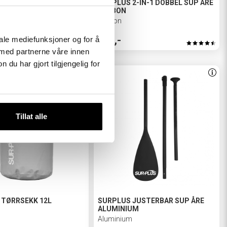
 JUSTERBAR SUP ÅRE
SURPLUS 2-IN-1 DOBBEL SUP ÅRE
KARBON
Karbon
990,-
iale mediefunksjoner og for å
 med partnerne våre innen
u har gjort tilgjengelig for
Tillat alle
 TØRRSEKK 12L
SURPLUS JUSTERBAR SUP ÅRE
ALUMINIUM
Aluminium