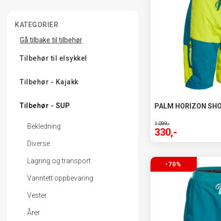
Aqua Marina
KATEGORIER
Palm Equipment
Gå tilbake til tilbehør
Rockbros
Tilbehør til elsykkel
SurPlus
Tilbehør - Kajakk
Tilbehør - SUP
PALM HORIZON SH
1 099,-
Bekledning
330,-
Diverse
Lagring og transport
-70%
Vanntett oppbevaring
Vester
Årer