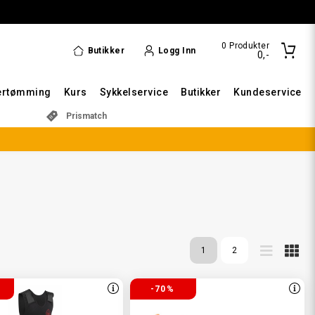
0
Produkter
Butikker
Logg Inn
0,-
ertømming
Kurs
Sykkelservice
Butikker
Kundeservice
Prismatch
1
2
-70%