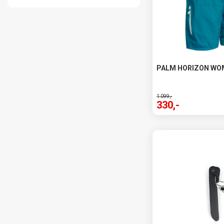
PALM HORIZON WO
1 099,-
330,-