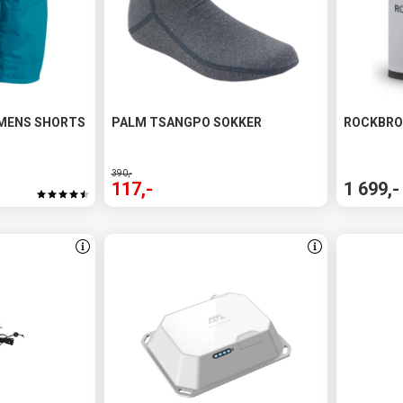
MENS SHORTS
PALM TSANGPO SOKKER
ROCKBRO
390,-
117,-
1 699,-