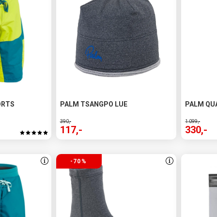
ORTS
PALM TSANGPO LUE
PALM QU
390,-
1 099,-
117,-
330,-
-70%