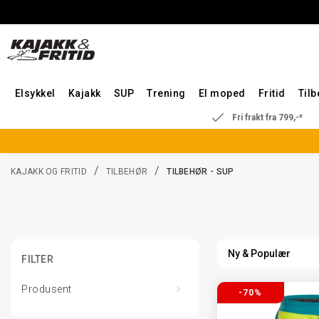
Elsykkel
Kajakk
SUP
Trening
El moped
Fritid
Til
Fri frakt fra 799,-*
/
/
KAJAKK OG FRITID
TILBEHØR
TILBEHØR - SUP
FILTER
Produsent
-70%