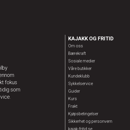
KAJAKK OG FRITID
Om oss
Bærekraft
Sosiale medier
ilby
Våre butikker
gjennom
Kundeklubb
kt fokus
Sykkelservice
mtidig som
Guider
vice.
Kurs
Frakt
Kjøpsbetingelser
Sikkerhet og personvern
kajak-fritid.se