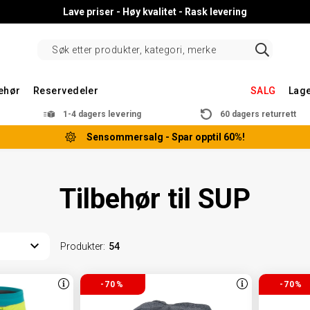
Lave priser - Høy kvalitet - Rask levering
behør
Reservedeler
SALG
Lag
1-4 dagers levering
60 dagers returrett
Sensommersalg - Spar opptil 60%!
Tilbehør til SUP
Produkter
:
54
-70%
-70%