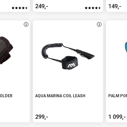
249,-
149,-
HOLDER
AQUA MARINA COIL LEASH
PALM PO
299,-
1 099,-