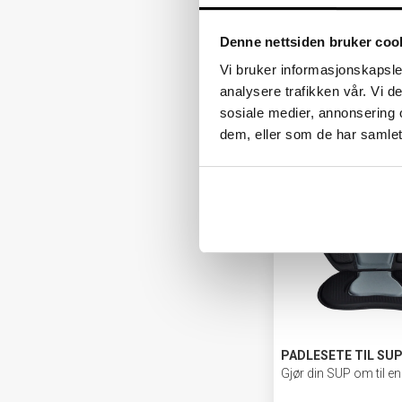
PALM CASCADE TØ
HERRE
Denne nettsiden bruker coo
9 990,-
Vi bruker informasjonskapsler
analysere trafikken vår. Vi 
sosiale medier, annonsering 
dem, eller som de har samlet
PADLESETE TIL SU
Gjør din SUP om til en