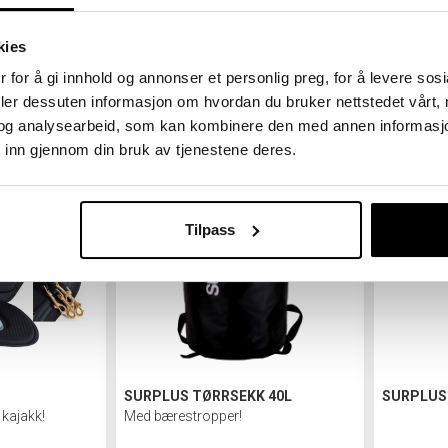
RRDRAKT
PALM WAIROA WOMEN'S CAPRI
SURPLUS
Glassfiber
kies
972,-
499,-
 for å gi innhold og annonser et personlig preg, for å levere sos
deler dessuten informasjon om hvordan du bruker nettstedet vårt,
og analysearbeid, som kan kombinere den med annen informasjon d
 inn gjennom din bruk av tjenestene deres.
Tilpass
P
SURPLUS TØRRSEKK 40L
SURPLUS
 kajakk!
Med bærestropper!