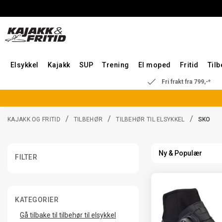
Elsykkel
Kajakk
SUP
Trening
El moped
Fritid
Til
Fri frakt fra 799,-*
/
/
/
KAJAKK OG FRITID
TILBEHØR
TILBEHØR TIL ELSYKKEL
SKO
FILTER
KATEGORIER
Gå tilbake til tilbehør til elsykkel