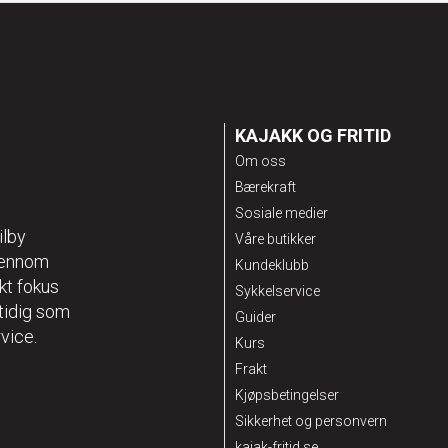
KAJAKK OG FRITID
Om oss
Bærekraft
Sosiale medier
ilby
Våre butikker
gjennom
Kundeklubb
kt fokus
Sykkelservice
mtidig som
Guider
vice.
Kurs
Frakt
Kjøpsbetingelser
Sikkerhet og personvern
kajak-fritid.se