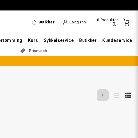
0
Produkter
Butikker
Logg Inn
0,-
ertømming
Kurs
Sykkelservice
Butikker
Kundeservice
Prismatch
1