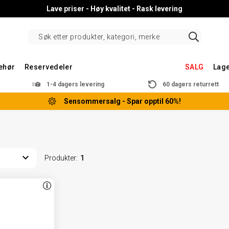
Lave priser - Høy kvalitet - Rask levering
behør
Reservedeler
SALG
Lag
1-4 dagers levering
60 dagers returrett
Sensommersalg - Spar opptil 60%!
Produkter
:
1