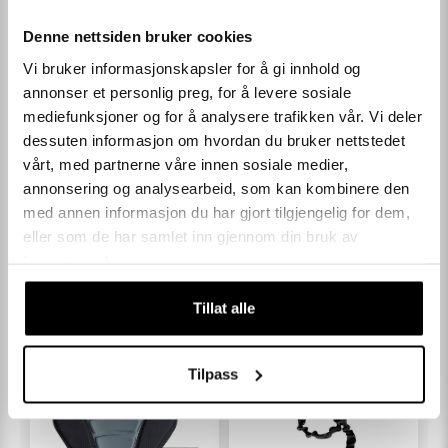
FS.
Denne nettsiden bruker cookies
Det kan være mindre avvik mellom de viste bildene og det faktiske
Vi bruker informasjonskapsler for å gi innhold og
produktet. Vi forbeholder oss retten til å endre til tilsvarende
LES MER
annonser et personlig preg, for å levere sosiale
spesifikasjoner og å gjøre mindre design endringer uten forvarsel. Farger
mediefunksjoner og for å analysere trafikken vår. Vi deler
kan avvike fra det viste bildet. * Priser merket "Pris for nye medlemmer"
dessuten informasjon om hvordan du bruker nettstedet
gjelder kunder som ikke har handlet hos oss tidligere og kan kun
vårt, med partnerne våre innen sosiale medier,
SPESIFIKASJONER
benyttes på første kjøp. Ordre som bryter med vilkårene vil ved en
annonsering og analysearbeid, som kan kombinere den
kontroll bli kansellert
med annen informasjon du har gjort tilgjengelig for dem,
KUNDEOMTALER
eller som de har samlet inn gjennom din bruk av
tjenestene deres.
Andre kjøpte også
Tillat alle
Tilpass