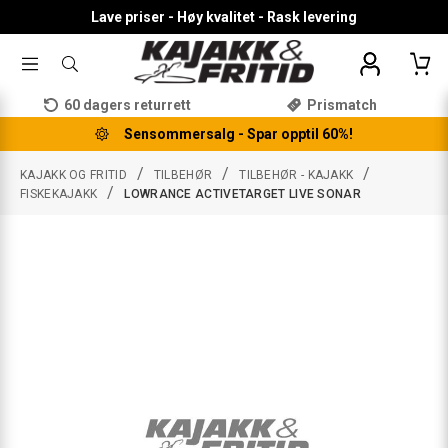
Lave priser - Høy kvalitet - Rask levering
TOGGLE
SØK
MENU
ETTER
PRODUKTER,
60 dagers returrett
Prismatch
KATEGORI,
MERKE
Sensommersalg - Spar opptil 60%!
/
/
/
KAJAKK OG FRITID
TILBEHØR
TILBEHØR - KAJAKK
/
FISKEKAJAKK
LOWRANCE ACTIVETARGET LIVE SONAR