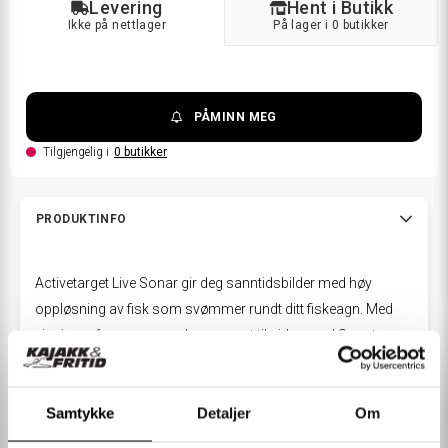
Levering
Hent i Butikk
Ikke på nettlager
På lager i 0 butikker
PÅMINN MEG
Tilgjengelig i
0
butikker
PRODUKTINFO
Activetarget Live Sonar gir deg sanntidsbilder med høy
oppløsning av fisk som svømmer rundt ditt fiskeagn. Med
visninger forover og nedover, samt til siden med Scout-
visning, kan Activetarget Live Sonar enkelt skanne
fiskeområder og spore fiskens bevegelse.
Samtykke
Detaljer
Om
Activetarget er kompatibel med Lowrance HDS Live og Elite