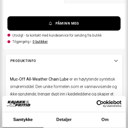
PÅMINN MEG
Utsolgt - ta kontakt med kundeservice for sending fra butikk
Tilgjengelig i
0
butikker
PRODUKTINFO
Muc-Off All-Weather Chain Lube
er en høytytende syntetisk
smøremiddel. Den unike formelen som er vannavvisende og
ikke-sprutende, trenger dypt inn i kjedeleddene og skaper et
holdbart beskyttelseslag som beskytter mot korrosjon og
metall-mot-metall slitasje. En unik blanding av ekstremt trykk-
tilsetningsstoffer sikrer at smøremiddelet kan tåle selv de
Samtykke
Detaljer
Om
tøffeste turene. Muc-Offs formel gir smøring for