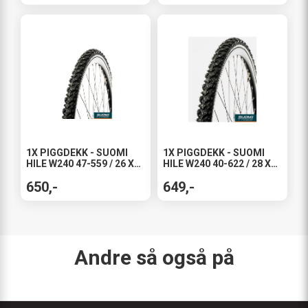
1X PIGGDEKK - SUOMI
1X PIGGDEKK - SUOMI
HILE W240 47-559 / 26 X
HILE W240 40-622 / 28 X
1.85"
1.57"
650,-
649,-
Andre så også på