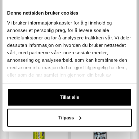
langdistanse- og terrengsykling i alle forhold.
Denne nettsiden bruker cookies
Det kan være mindre avvik mellom de viste bildene og det faktiske
LES MER
Vi bruker informasjonskapsler for å gi innhold og
produktet. Vi forbeholder oss retten til å endre til tilsvarende
annonser et personlig preg, for å levere sosiale
spesifikasjoner og å gjøre mindre design endringer uten forvarsel. Farger
mediefunksjoner og for å analysere trafikken vår. Vi deler
kan avvike fra det viste bildet. * Priser merket "Pris for nye medlemmer"
dessuten informasjon om hvordan du bruker nettstedet
gjelder kunder som ikke har handlet hos oss tidligere og kan kun
SPESIFIKASJONER
vårt, med partnerne våre innen sosiale medier,
benyttes på første kjøp. Ordre som bryter med vilkårene vil ved en
annonsering og analysearbeid, som kan kombinere den
kontroll bli kansellert
med annen informasjon du har gjort tilgjengelig for dem,
KUNDEOMTALER
eller som de har samlet inn gjennom din bruk av
tjenestene deres.
Andre kjøpte også
Tillat alle
Tilpass