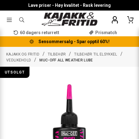
Lave priser - Høy kvalitet - Rask levering
TOGGLE
SØK
MENU
ETTER
PRODUKTER,
60 dagers returrett
Prismatch
KATEGORI,
MERKE
Sensommersalg - Spar opptil 60%!
/
/
/
KAJAKK OG FRITID
TILBEHØR
TILBEHØR TIL ELSYKKEL
/
VEDLIKEHOLD
MUC-OFF ALL WEATHER LUBE
UTSOLGT