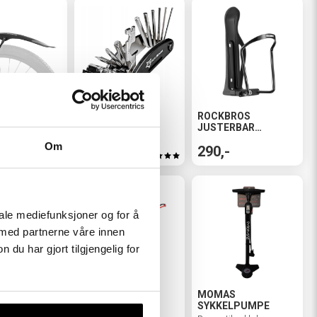
ERM -
ROCKBROS
ROCKBROS
ROS
MULTIVERKTØY
JUSTERBAR
SAL
FLASKEHOLDER
Om
99,-
290,-
iale mediefunksjoner og for å
 med partnerne våre innen
u har gjort tilgjengelig for
OS 1L
ROCKBROS
MOMAS
SKE
POLARISERTE
SYKKELPUMPE