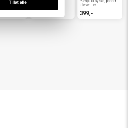
SYKKELSOLBRILLER
Pumpe til sykkel, passer
Tillat alle
alle ventiler
249,-
399,-