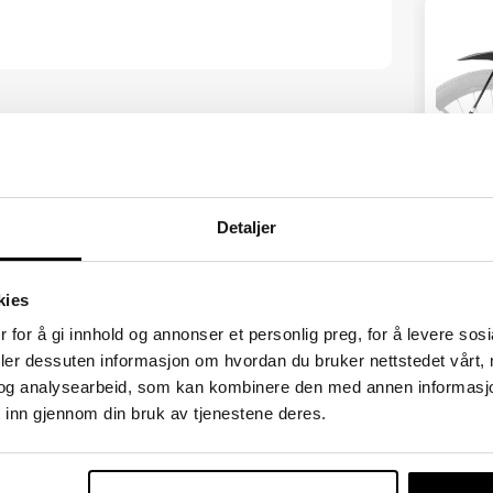
BAKSKJ
ROCKB
UNIVER
Detaljer
149,-
9 tommers terrengsykler, ingen monteringshull på
kies
og ren tur på terrengsykkelen din!
 for å gi innhold og annonser et personlig preg, for å levere sos
deler dessuten informasjon om hvordan du bruker nettstedet vårt,
og analysearbeid, som kan kombinere den med annen informasjon d
, og sikrer utmerket vannbeskyttelse på alle
 inn gjennom din bruk av tjenestene deres.
ROCKBR
SETEVE