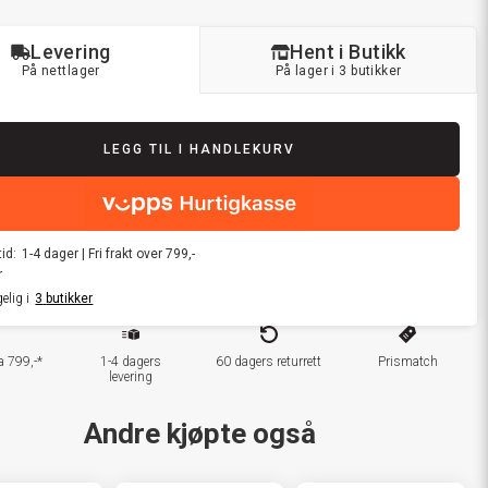
Levering
Hent i Butikk
På nettlager
På lager i 3 butikker
LEGG TIL I HANDLEKURV
id:
1-4
dager
|
Fri frakt over 799,-
r
elig i
3
butikker
ra 799,-*
1-4 dagers
60 dagers returrett
Prismatch
levering
Andre kjøpte også