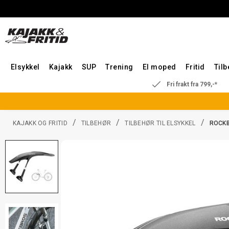
Elsykkel
Kajakk
SUP
Trening
El moped
Fritid
Til
Fri frakt fra 799,-*
/
/
/
KAJAKK OG FRITID
TILBEHØR
TILBEHØR TIL ELSYKKEL
ROCKB