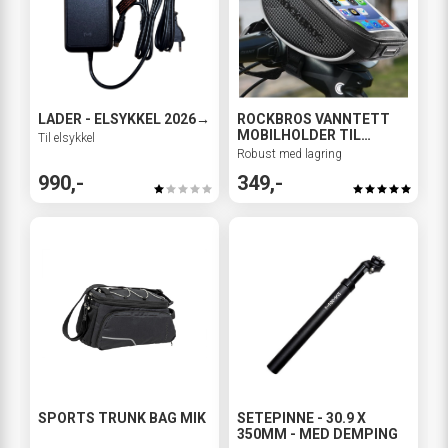
LADER - ELSYKKEL 2026→
ROCKBROS VANNTETT
MOBILHOLDER TIL
Til elsykkel
STYRET MED
Robust med lagring
OPPBEVARING
990,-
349,-
SPORTS TRUNK BAG MIK
SETEPINNE - 30.9 X
350MM - MED DEMPING