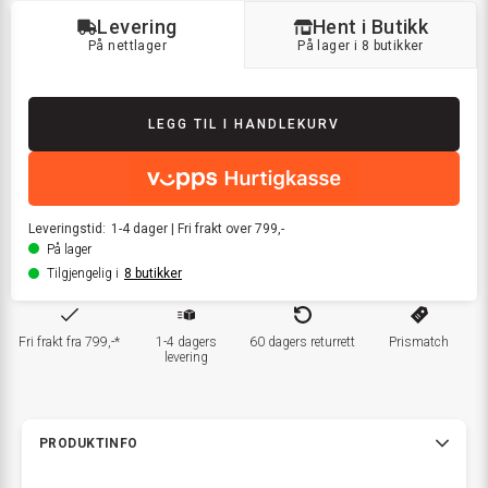
Levering
Hent i Butikk
På nettlager
På lager i 8 butikker
LEGG TIL I HANDLEKURV
Leveringstid:
1-4
dager
|
Fri frakt over 799,-
På lager
Tilgjengelig i
8
butikker
Fri frakt fra 799,-*
1-4 dagers
60 dagers returrett
Prismatch
levering
PRODUKTINFO