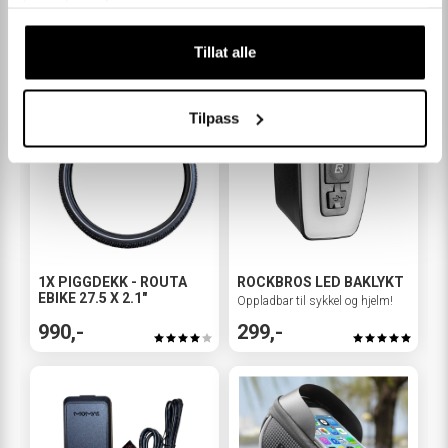
tjenestene deres.
Andre kjøpte også
Tillat alle
Tilpass
1X PIGGDEKK - ROUTA
ROCKBROS LED BAKLYKT
EBIKE 27.5 X 2.1"
Oppladbar til sykkel og hjelm!
990,-
299,-