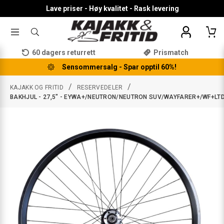
Lave priser - Høy kvalitet - Rask levering
TOGGLE
SØK
MENU
ETTER
PRODUKTER,
60 dagers returrett
Prismatch
KATEGORI,
MERKE
Sensommersalg - Spar opptil 60%!
/
/
KAJAKK OG FRITID
RESERVEDELER
BAKHJUL - 27,5" - EYWA+/NEUTRON/NEUTRON SUV/WAYFARER+/WF+LT