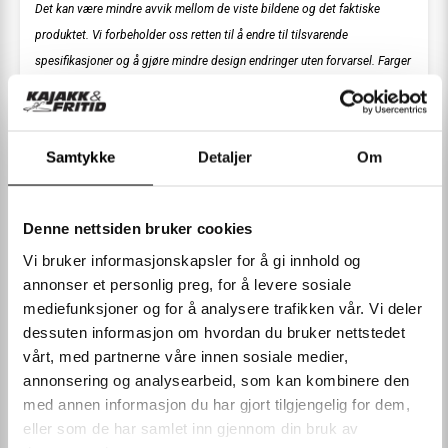
Det kan være mindre avvik mellom de viste bildene og det faktiske
produktet. Vi forbeholder oss retten til å endre til tilsvarende
spesifikasjoner og å gjøre mindre design endringer uten forvarsel. Farger
kan avvike fra det viste bildet. * Priser merket "Pris for nye medlemmer"
gjelder kunder som ikke har handlet hos oss tidligere og kan kun
benyttes på første kjøp. Ordre som bryter med vilkårene vil ved en
Samtykke
Detaljer
Om
kontroll bli kansellert
Denne nettsiden bruker cookies
Vi bruker informasjonskapsler for å gi innhold og
LES MER
annonser et personlig preg, for å levere sosiale
mediefunksjoner og for å analysere trafikken vår. Vi deler
dessuten informasjon om hvordan du bruker nettstedet
SPESIFIKASJONER
vårt, med partnerne våre innen sosiale medier,
annonsering og analysearbeid, som kan kombinere den
med annen informasjon du har gjort tilgjengelig for dem,
KUNDEOMTALER
eller som de har samlet inn gjennom din bruk av