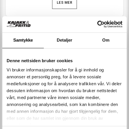
LES MER
Surplus romaskin er perfekt for hjemmetrening og passer
for alle uavhenig av fysisk form og alder. Roing er en
skånsom treningsform
, hvor belastningen er fordelt over
SPESIFIKASJONER
hele kroppen slik at skaderisikoen er minimal. Romaskin er
Samtykke
Detaljer
Om
utvilsomt et av de mest effektive treningsapparatene du kan
KUNDEOMTALER
bruke, da roing gir
trening for hele kroppen
i en bevegelse.
Roing er en veldig bra form for kondisjonstrening, men gir
Denne nettsiden bruker cookies
Andre kjøpte også
også økt styrke. Trening på romaskin styrker muskulaturen i
Vi bruker informasjonskapsler for å gi innhold og
armer, skuldre, kjernemuskulatur, rygg, ben og sete.
annonser et personlig preg, for å levere sosiale
mediefunksjoner og for å analysere trafikken vår. Vi deler
Romaskinen er utstyrt med ergonomisk plasserte håndtak
dessuten informasjon om hvordan du bruker nettstedet
som gir en naturlig og komfortabel ro-bevegelse.
vårt, med partnerne våre innen sosiale medier,
Utformingen bidrar til riktig håndleddsvinkel og en jevn
annonsering og analysearbeid, som kan kombinere den
trekkbevegelse, noe som reduserer unødvendig belastning
med annen informasjon du har gjort tilgjengelig for dem,
på skuldre, armer og rygg.
eller som de har samlet inn gjennom din bruk av
tjenestene deres.