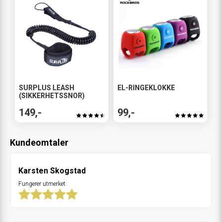
OBS! Romaskinen måler distansen i km (K).
Er du usikker på teknikken? Eller har du problemer med rygg
og/eller knær kan det være lurt å få råd og opplæring av en
instruktør før du setter igang med rotrening.
SURPLUS LEASH
EL-RINGEKLOKKE
(SIKKERHETSSNOR)
149,-
99,-
Brukermanual
Det kan være mindre avvik mellom de viste bildene og det faktiske
Kundeomtaler
produktet. Vi forbeholder oss retten til å endre til tilsvarende
spesifikasjoner og å gjøre mindre design endringer uten forvarsel. Farger
Karsten Skogstad
kan avvike fra det viste bildet. * Priser merket "Pris for nye medlemmer"
Fungerer utmerket
gjelder kunder som ikke har handlet hos oss tidligere og kan kun
benyttes på første kjøp. Ordre som bryter med vilkårene vil ved en
kontroll bli kansellert