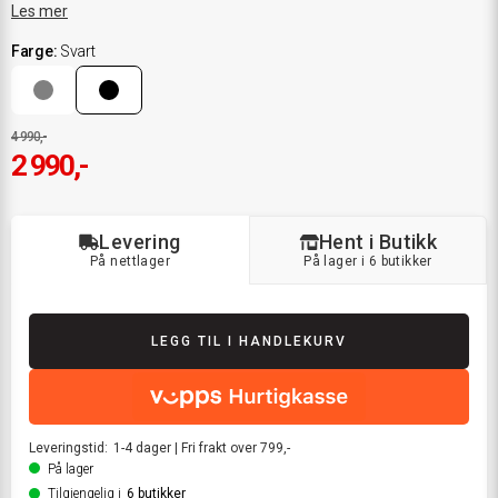
Les mer
Farge
:
Svart
4 990,-
2 990,-
Levering
Hent i Butikk
På nettlager
På lager i 6 butikker
LEGG TIL I HANDLEKURV
Leveringstid:
1-4
dager
|
Fri frakt over 799,-
På lager
Tilgjengelig i
6
butikker