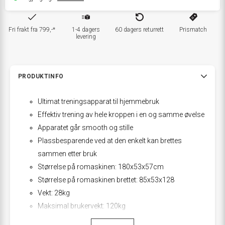
Fri frakt fra 799,-*
1-4 dagers
60 dagers returrett
Prismatch
levering
PRODUKTINFO
Ultimat treningsapparat til hjemmebruk
Effektiv trening av hele kroppen i en og samme øvelse
Apparatet går smooth og stille
Plassbesparende ved at den enkelt kan brettes
sammen etter bruk
Størrelse på romaskinen: 180x53x57cm
Størrelse på romaskinen brettet: 85x53x128
Vekt: 28kg
Maksimal brukervekt: 120kg