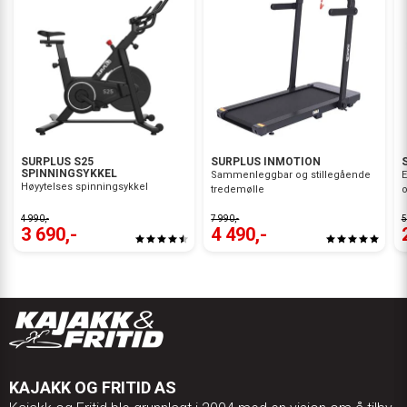
SURPLUS S25
SURPLUS INMOTION
SPINNINGSYKKEL
Sammenleggbar og stillegående
E
Høyytelses spinningsykkel
tredemølle
o
4 990,-
7 990,-
5
3 690,-
4 490,-
KAJAKK OG FRITID AS