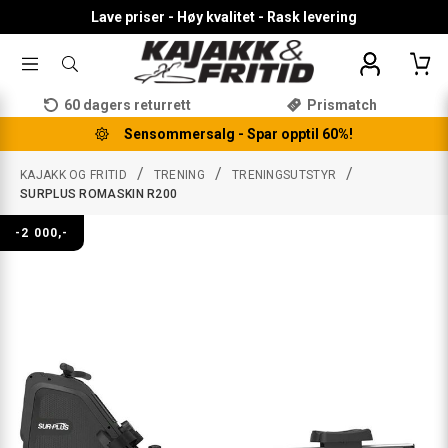
Lave priser - Høy kvalitet - Rask levering
TOGGLE
SØK
MENU
ETTER
PRODUKTER,
60 dagers returrett
Prismatch
KATEGORI,
MERKE
Sensommersalg - Spar opptil 60%!
/
/
/
KAJAKK OG FRITID
TRENING
TRENINGSUTSTYR
SURPLUS ROMASKIN R200
-2 000,-