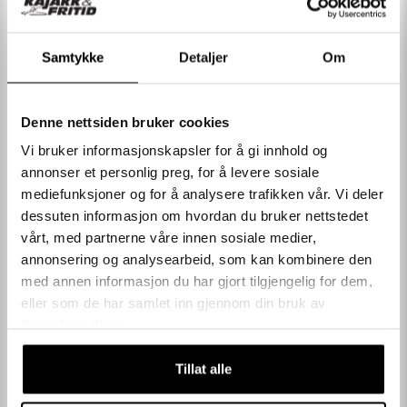
Lithium batteri.
Det kan være mindre avvik mellom de viste bildene og det faktiske
produktet. Vi forbeholder oss retten til å endre til tilsvarende
Samtykke
Detaljer
Om
spesifikasjoner og å gjøre mindre design endringer uten forvarsel. Farger
kan avvike fra det viste bildet. * Priser merket "Pris for nye medlemmer"
Denne nettsiden bruker cookies
gjelder kunder som ikke har handlet hos oss tidligere og kan kun
LES MER
benyttes på første kjøp. Ordre som bryter med vilkårene vil ved en
Vi bruker informasjonskapsler for å gi innhold og
kontroll bli kansellert
annonser et personlig preg, for å levere sosiale
mediefunksjoner og for å analysere trafikken vår. Vi deler
dessuten informasjon om hvordan du bruker nettstedet
SPESIFIKASJONER
vårt, med partnerne våre innen sosiale medier,
annonsering og analysearbeid, som kan kombinere den
med annen informasjon du har gjort tilgjengelig for dem,
KUNDEOMTALER
eller som de har samlet inn gjennom din bruk av
tjenestene deres.
Andre kjøpte også
Tillat alle