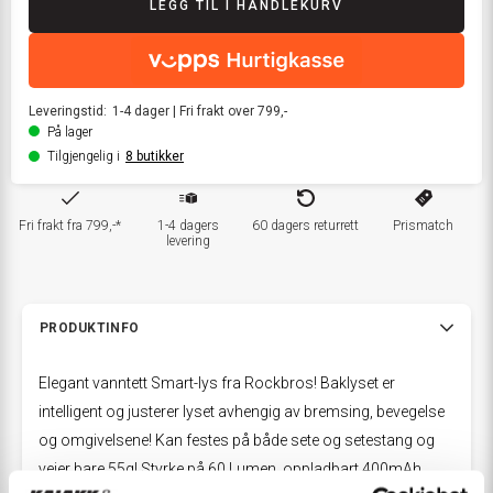
LEGG TIL I HANDLEKURV
Leveringstid:
1-4
dager
|
Fri frakt over 799,-
På lager
Tilgjengelig i
8
butikker
Fri frakt fra 799,-*
1-4 dagers
60 dagers returrett
Prismatch
levering
PRODUKTINFO
Elegant vanntett Smart-lys fra Rockbros! Baklyset er
intelligent og justerer lyset avhengig av bremsing, bevegelse
og omgivelsene! Kan festes på både sete og setestang og
veier bare 55g! Styrke på 60 Lumen, oppladbart 400mAh