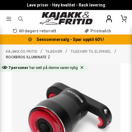
Lave priser - Høy kvalitet - Rask levering
TOGGLE
SØK
MENU
ETTER
PRODUKTER,
60 dagers returrett
Prismatch
KATEGORI,
MERKE
Sensommersalg - Spar opptil 60%!
/
/
/
KAJAKK OG FRITID
TILBEHØR
TILBEHØR TIL ELSYKKEL
ROCKBROS ILLUMINATE Z
7 personer
har sett på denne varen nylig