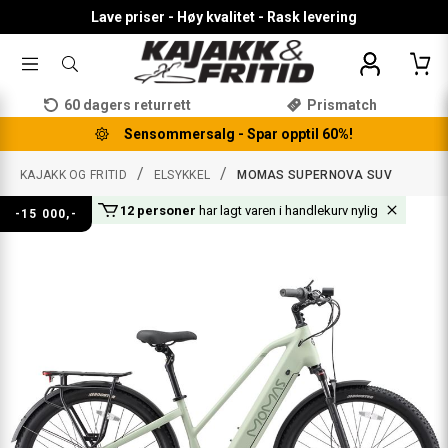
Lave priser - Høy kvalitet - Rask levering
TOGGLE
SØK
MENU
ETTER
PRODUKTER,
60 dagers returrett
Prismatch
KATEGORI,
MERKE
Sensommersalg - Spar opptil 60%!
/
/
KAJAKK OG FRITID
ELSYKKEL
MOMAS SUPERNOVA SUV
12 personer
har lagt varen i handlekurv nylig
-15 000,-