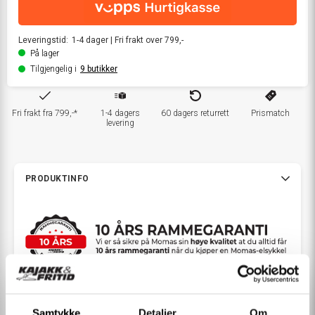
Leveringstid:
1-4
dager
|
Fri frakt over 799,-
På lager
Tilgjengelig i
9
butikker
Fri frakt fra 799,-*
1-4 dagers
60 dagers returrett
Prismatch
levering
PRODUKTINFO
Ny 2026-modell! Kraftig, komfortabel og terrengklar
Samtykke
Detaljer
Om