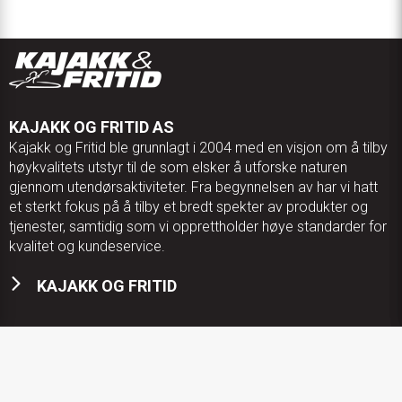
optimal synlighet og sikkerhet. Bagasjebrett gir deg
muligheten til å enkelt feste og bytte ut ulike sykkelvesker,
kurver og annet tilbehør med et klikk. MIK HD-systemet er
både solid og brukervennlig, designet for å tåle tyngre last
opptil 27 kg, samtidig som det gir deg friheten til å tilpasse
KAJAKK OG FRITID AS
sykkelen etter dine behov, enten du pendler til jobb eller drar
Kajakk og Fritid ble grunnlagt i 2004 med en visjon om å tilby
på lengre turer.
høykvalitets utstyr til de som elsker å utforske naturen
gjennom utendørsaktiviteter. Fra begynnelsen av har vi hatt
et sterkt fokus på å tilby et bredt spekter av produkter og
tjenester, samtidig som vi opprettholder høye standarder for
kvalitet og kundeservice.
KAJAKK OG FRITID
KONTAKT OSS