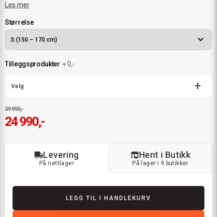
Les mer
Størrelse
Tilleggsprodukter
+
0,-
Toggle
Velg
additional
products
customization
modal
39 990,-
24 990,-
Levering
Hent i Butikk
På nettlager
På lager i 9 butikker
LEGG TIL I HANDLEKURV