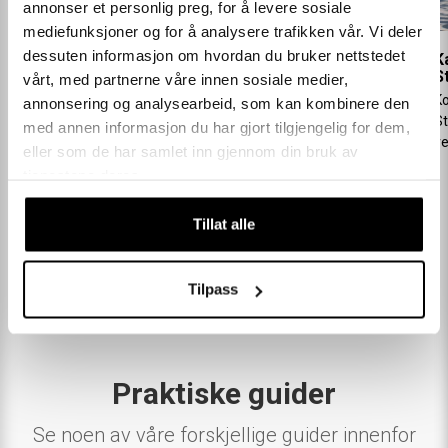
annonser et personlig preg, for å levere sosiale
mediefunksjoner og for å analysere trafikken vår. Vi deler
dessuten informasjon om hvordan du bruker nettstedet
K
S
vårt, med partnerne våre innen sosiale medier,
Ko
annonsering og analysearbeid, som kan kombinere den
Kajakk og Fritid Drammen
Kajakk og Fritid
St
Fredrikstad
med annen informasjon du har gjort tilgjengelig for dem,
Vi har pusset opp butikken vår i
ve
Vi har åpnet helt ny butikk i
eller som de har samlet inn gjennom din bruk av
Drammen, sjekk ut!
Østfoldhallene, kom innom!
tjenestene deres.
Tillat alle
Tilpass
Praktiske guider
Se noen av våre forskjellige guider innenfor