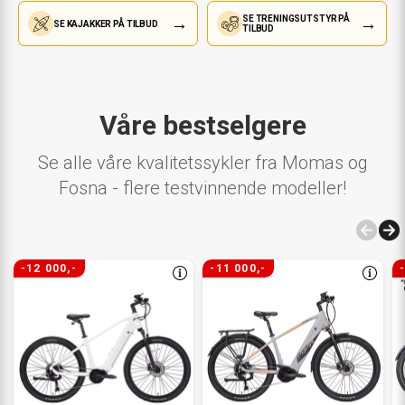
→
→
SE TRENINGSUTSTYR PÅ
SE KAJAKKER PÅ TILBUD
TILBUD
Våre bestselgere
Se alle våre kvalitetssykler fra Momas og
Fosna - flere testvinnende modeller!
-12 000,-
-11 000,-