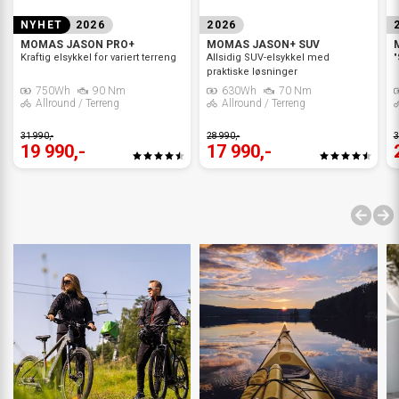
NYHET
2026
2026
MOMAS JASON PRO+
MOMAS JASON+ SUV
Kraftig elsykkel for variert terreng
Allsidig SUV-elsykkel med
"
praktiske løsninger
750Wh
90 Nm
630Wh
70 Nm
Allround / Terreng
Allround / Terreng
31 990,-
28 990,-
3
19 990,-
17 990,-