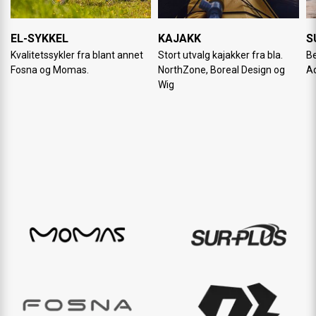
EL-SYKKEL
KAJAKK
S
Kvalitetssykler fra blant annet
Stort utvalg kajakker fra bla.
Be
Fosna og Momas.
NorthZone, Boreal Design og
A
Wig