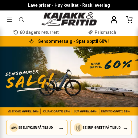
Lave priser - Høy kvalitet - Rask levering
TOGGLE
SØK
MENU
ETTER
PRODUKTER,
60 dagers returrett
Prismatch
KATEGORI,
MERKE
Sensommersalg - Spar opptil 60%!
→
→
SE ELSYKLER PÅ TILBUD
SE SUP-BRETT PÅ TILBUD