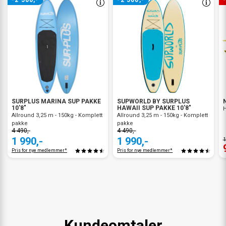
-2 500,-
-2 500,-
SURPLUS MARINA SUP PAKKE
SUPWORLD BY SURPLUS
10'8"
HAWAII SUP PAKKE 10'8"
H
Allround 3,25 m - 150kg - Komplett
Allround 3,25 m - 150kg - Komplett
pakke
pakke
4 490,-
4 490,-
1 990,-
1 990,-
1
Pris for nye medlemmer*
Pris for nye medlemmer*
Kundeomtaler